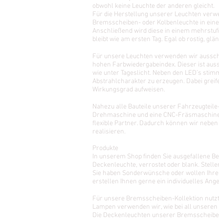
obwohl keine Leuchte der anderen gleicht.
Für die Herstellung unserer Leuchten verwe
Bremsscheiben- oder Kolbenleuchte in einem
Anschließend wird diese in einem mehrstuf
bleibt wie am ersten Tag. Egal ob rostig, gl
Für unsere Leuchten verwenden wir ausschl
hohen Farbwiedergabeindex. Dieser ist auss
wie unter Tageslicht. Neben den LED’s stim
Abstrahlcharakter zu erzeugen. Dabei greif
Wirkungsgrad aufweisen.
Nahezu alle Bauteile unserer Fahrzeugteile-
Drehmaschine und eine CNC-Fräsmaschine. 
flexible Partner. Dadurch können wir nebe
realisieren.
Produkte
In unserem Shop finden Sie ausgefallene B
Deckenleuchte, verrostet oder blank. Stell
Sie haben Sonderwünsche oder wollen Ihre 
erstellen Ihnen gerne ein individuelles Ange
Für unsere Bremsscheiben-Kollektion nutzt
Lampen verwenden wir, wie bei all unseren 
Die Deckenleuchten unserer Bremsscheiben-