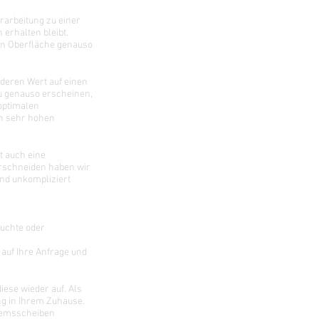
rarbeitung zu einer
erhalten bleibt.
en Oberfläche genauso
deren Wert auf einen
zu genauso erscheinen,
optimalen
en sehr hohen
t auch eine
erschneiden haben wir
nd unkompliziert
euchte oder
auf Ihre Anfrage und
ese wieder auf. Als
ng in Ihrem Zuhause.
Bremsscheiben