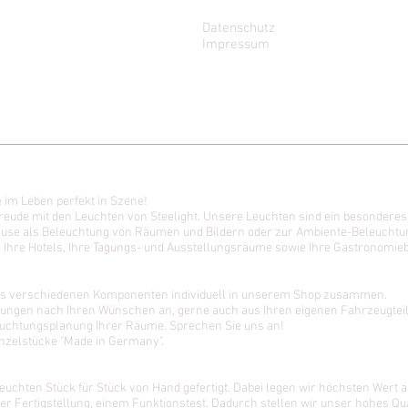
Datenschutz
Impressum
 im Leben perfekt in Szene!
reude mit den Leuchten von Steelight. Unsere Leuchten sind ein besonderes
ause als Beleuchtung von Räumen und Bildern oder zur Ambiente-Beleuchtu
s Ihre Hotels, Ihre Tagungs- und Ausstellungsräume sowie Ihre Gastronomie
 aus verschiedenen Komponenten individuell in unserem Shop zusammen.
igungen nach Ihren Wünschen an, gerne auch aus Ihren eigenen Fahrzeugtei
leuchtungsplanung Ihrer Räume. Sprechen Sie uns an!
inzelstücke "Made in Germany".
uchten Stück für Stück von Hand gefertigt. Dabei legen wir höchsten Wert a
er Fertigstellung, einem Funktionstest. Dadurch stellen wir unser hohes Qua