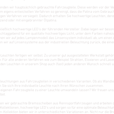
nden wir hauptsächlich gebrauchte Fahrzeugteile. Diese werden vor der Ve
 eigens entwickelten Verfahren so gereinigt, dass die Patina vom Gebrauch 
igen Verfahren versiegelt. Dadurch erhalten Sie hochwertige Leuchten, der
änzend oder mit eingebrannter Ölpatina.
ießlich hochwertige LED’s der führenden Hersteller. Dabei legen wir beson
chlaggebend für ein qualitativ hochwertiges Licht, unter dem Farben nahe
men wir auf jedes Lampenmodell das Linsensystem individuell ab, um einen 
en wir auf Linsensysteme aus der industriellen Beleuchtung zurück, die ein
Leuchten fertigen wir selbst. Zu unserer gut ausgestatteten Werkstatt gehör
Für alle anderen Verfahren wie zum Beispiel Strahlen, Eloxieren und Las
n den Leuchten in unserem Shop auch (fast) jeden anderen Wunsch schnell u
eleuchtungen aus Fahrzeugteilen in verschiedenen Varianten. Ob als Wandl
en Sie sich Ihre individuelle Leuchte nach Ihren Wünschen zusammen.
eigenen Fahrzeugteile zu einer Leuchte umwandeln lassen? Wir freuen uns 
bot.
en wir gebrauchte Bremsscheiben aus Rennsportfahrzeugen und arbeiten di
Kollektionen, hochwertige LED‘s und sorgen so für eine optimale Beleuchtu
Kollektion bieten wir in unterschiedlichen Variationen an. Nicht nur die 