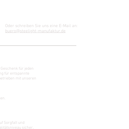
Oder schreiben Sie uns eine E-Mail an:
buero@steelight-manufaktur.de
 Geschenk für jeden
ng für entspannte
betrieben mit unseren
len.
uf Sorgfalt und
litätsniveau sicher,