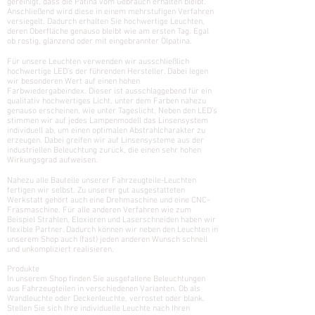
gereinigt, dass die Patina vom Gebrauch erhalten bleibt.
Anschließend wird diese in einem mehrstufigen Verfahren
versiegelt. Dadurch erhalten Sie hochwertige Leuchten,
deren Oberfläche genauso bleibt wie am ersten Tag. Egal
ob rostig, glänzend oder mit eingebrannter Ölpatina.
Für unsere Leuchten verwenden wir ausschließlich
hochwertige LED’s der führenden Hersteller. Dabei legen
wir besonderen Wert auf einen hohen
Farbwiedergabeindex. Dieser ist ausschlaggebend für ein
qualitativ hochwertiges Licht, unter dem Farben nahezu
genauso erscheinen, wie unter Tageslicht. Neben den LED’s
stimmen wir auf jedes Lampenmodell das Linsensystem
individuell ab, um einen optimalen Abstrahlcharakter zu
erzeugen. Dabei greifen wir auf Linsensysteme aus der
industriellen Beleuchtung zurück, die einen sehr hohen
Wirkungsgrad aufweisen.
Nahezu alle Bauteile unserer Fahrzeugteile-Leuchten
fertigen wir selbst. Zu unserer gut ausgestatteten
Werkstatt gehört auch eine Drehmaschine und eine CNC-
Fräsmaschine. Für alle anderen Verfahren wie zum
Beispiel Strahlen, Eloxieren und Laserschneiden haben wir
flexible Partner. Dadurch können wir neben den Leuchten in
unserem Shop auch (fast) jeden anderen Wunsch schnell
und unkompliziert realisieren.
Produkte
In unserem Shop finden Sie ausgefallene Beleuchtungen
aus Fahrzeugteilen in verschiedenen Varianten. Ob als
Wandleuchte oder Deckenleuchte, verrostet oder blank.
Stellen Sie sich Ihre individuelle Leuchte nach Ihren