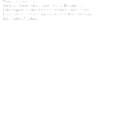
Wünschen zusammen.
Sie haben Sonderwünsche oder wollen Ihre eigenen
Fahrzeugteile zu einer Leuchte umwandeln lassen? Wir
freuen uns auf Ihre Anfrage und erstellen Ihnen gerne ein
individuelles Angebot.
Für unsere Bremsscheiben-Kollektion nutzten wir
gebrauchte Bremsscheiben aus Rennsportfahrzeugen und
arbeiten diese wieder auf. Als Lampen verwenden wir, wie
bei all unseren Kollektionen, hochwertige LED‘s und sorgen
so für eine optimale Beleuchtung in Ihrem Zuhause. Die
Deckenleuchten unserer Bremsscheiben-Kollektion bieten
wir in unterschiedlichen Variationen an. Nicht nur die
Bremsscheiben unterscheiden sich, sondern auch die
Funktion der Deckenleuchten selbst. Als ideale
Raumbeleuchtung sind unsere Lampen mit weit in den
Raum streuenden Linsen ausgestattet, um auch das letzte
Eck des Raumes zu erhellen. Eine weitere Anwendung der
Deckenleuchte ist die als tiefhängende Leuchte über
Tischen. Hierfür werden Lampen mit einer Linsentechnik
verwendet, die einen engeren Lichtkegel erzeugen.
Für unsere Kolbenleuchten-Kollektion arbeiten wir
gebrauchte Kolben wieder auf, wodurch jede Kolbenleuchte
mit Ihren unterschiedlichen Laufspuren eine eigene
Geschichte erzählt. Als Lampen verwenden wir
hochwertige LED‘s und sorgen so für eine optimale
Beleuchtung in Ihrem Zuhause. Unsere Lampen werden mit
einer speziell angepassten Linsentechnik ausgestattet, um
das Licht der eingebauten Lampe optimal zu streuen. Die
Kolbenleuchten-Kollektion besteht aus den Modellen
„Kolben-Schreibtischleuchte“ und „Kolben-Wandleuchte“.