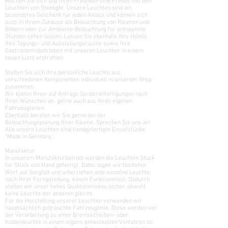
Machen Sie sich und Ihren Freunden eine Freude mit den
Leuchten von Steelight. Unsere Leuchten sind ein
besonderes Geschenk für jeden Anlass und können sich
auch in Ihrem Zuhause als Beleuchtung von Räumen und
Bildern oder zur Ambiente-Beleuchtung für entspannte
Stunden sehen lassen.
Lassen Sie ebenfalls Ihre Hotels,
Ihre Tagungs- und Ausstellungsräume sowie Ihre
Gastronomiebetrieben mit unseren Leuchten in einem
neuen Licht erstrahlen.
Stellen Sie sich Ihre persönliche Leuchte aus
verschiedenen Komponenten individuell in unserem Shop
zusammen.
Wir bieten Ihnen auf Anfrage Sonderanfertigungen nach
Ihren Wünschen an, gerne auch aus Ihren eigenen
Fahrzeugteilen.
Ebenfalls beraten wir Sie gerne bei der
Beleuchtungsplanung Ihrer Räume. Sprechen Sie uns an!
Alle unsere Leuchten sind handgefertigte Einzelstücke
"Made in Germany".
Manufaktur
In unserem Manufakturbetrieb werden die Leuchten Stück
für Stück von Hand gefertigt. Dabei legen wir höchsten
Wert auf Sorgfalt und unterziehen jede einzelne Leuchte,
nach Ihrer Fertigstellung, einem Funktionstest. Dadurch
stellen wir unser hohes Qualitätsniveau sicher, obwohl
keine Leuchte der anderen gleicht.
Für die Herstellung unserer Leuchten verwenden wir
hauptsächlich gebrauchte Fahrzeugteile. Diese werden vor
der Verarbeitung zu einer Bremsscheiben- oder
Kolbenleuchte in einem eigens entwickelten Verfahren so