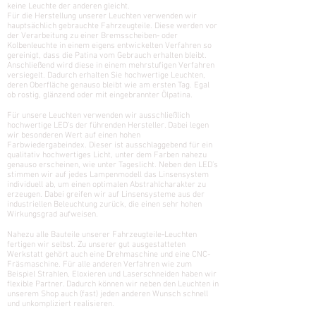
keine Leuchte der anderen gleicht.
Für die Herstellung unserer Leuchten verwenden wir
hauptsächlich gebrauchte Fahrzeugteile. Diese werden vor
der Verarbeitung zu einer Bremsscheiben- oder
Kolbenleuchte in einem eigens entwickelten Verfahren so
gereinigt, dass die Patina vom Gebrauch erhalten bleibt.
Anschließend wird diese in einem mehrstufigen Verfahren
versiegelt. Dadurch erhalten Sie hochwertige Leuchten,
deren Oberfläche genauso bleibt wie am ersten Tag. Egal
ob rostig, glänzend oder mit eingebrannter Ölpatina.
Für unsere Leuchten verwenden wir ausschließlich
hochwertige LED’s der führenden Hersteller. Dabei legen
wir besonderen Wert auf einen hohen
Farbwiedergabeindex. Dieser ist ausschlaggebend für ein
qualitativ hochwertiges Licht, unter dem Farben nahezu
genauso erscheinen, wie unter Tageslicht. Neben den LED’s
stimmen wir auf jedes Lampenmodell das Linsensystem
individuell ab, um einen optimalen Abstrahlcharakter zu
erzeugen. Dabei greifen wir auf Linsensysteme aus der
industriellen Beleuchtung zurück, die einen sehr hohen
Wirkungsgrad aufweisen.
Nahezu alle Bauteile unserer Fahrzeugteile-Leuchten
fertigen wir selbst. Zu unserer gut ausgestatteten
Werkstatt gehört auch eine Drehmaschine und eine CNC-
Fräsmaschine. Für alle anderen Verfahren wie zum
Beispiel Strahlen, Eloxieren und Laserschneiden haben wir
flexible Partner. Dadurch können wir neben den Leuchten in
unserem Shop auch (fast) jeden anderen Wunsch schnell
und unkompliziert realisieren.